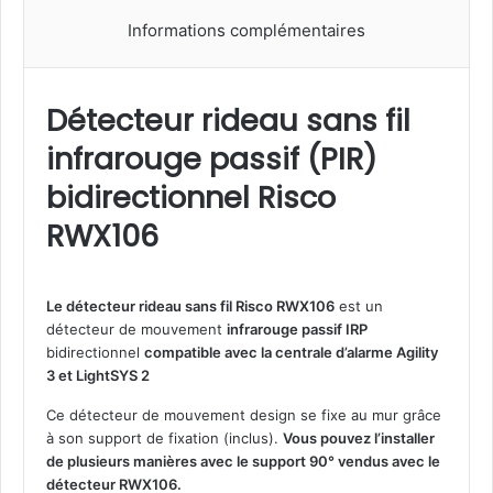
é
Informations complémentaires
t
e
c
t
Détecteur rideau sans fil
e
infrarouge passif (PIR)
u
r
bidirectionnel Risco
r
i
RWX106
d
e
a
Le détecteur rideau sans fil Risco RWX106
est un
u
détecteur de mouvement
infrarouge passif IRP
s
bidirectionnel
compatible avec la centrale d’alarme Agility
a
3 et LightSYS 2
n
s
Ce détecteur de mouvement design se fixe au mur grâce
f
à son support de fixation (inclus).
Vous pouvez l’installer
i
de plusieurs manières avec le support 90° vendus avec le
l
détecteur RWX106.