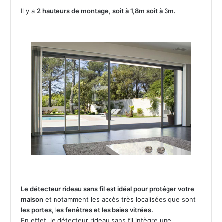
i
Il y a
2 hauteurs de montage
,
soit à 1,8m soit à 3m.
d
i
r
e
c
t
i
o
n
n
e
l
R
i
s
c
o
Le détecteur rideau sans fil est idéal pour protéger votre
R
maison
et notamment les accès très localisées que sont
W
les portes, les fenêtres et les baies vitrées.
X
En effet, le détecteur rideau sans fil intègre une