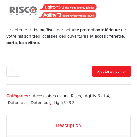
Le détecteur rideau Risco permet
une protection intérieure
de
votre maison très localisée des ouvertures et accès :
fenêtre,
porte, baie vitrée.
q
Ajouter au panier
u
a
n
t
Catégories :
Accessoires alarme Risco
,
Agility 3 et 4
,
i
Détecteur
,
Détecteur
,
LigthSYS 2
t
é
d
Description
e
D