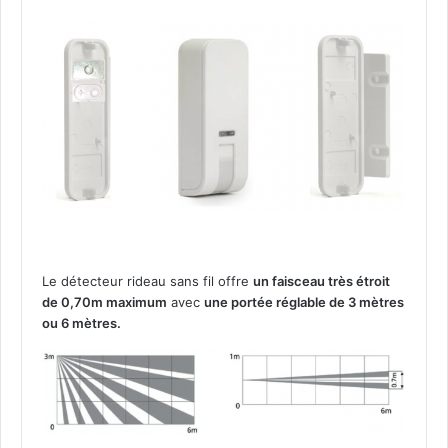
i
n
f
r
a
r
o
u
g
e
p
a
s
s
Le détecteur rideau sans fil offre
un faisceau très étroit
i
de 0,70m maximum
avec
une portée réglable de 3 mètres
f
ou 6 mètres.
(
I
R
P
)
b