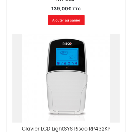
139,00
€
TTC
Ajouter au panier
Clavier LCD LightSYS Risco RP432KP