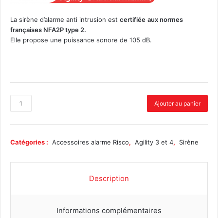
La sirène d’alarme anti intrusion est
certifiée
aux normes
françaises NFA2P type 2.
Elle propose une puissance sonore de 105 dB.
q
Ajouter au panier
u
a
n
t
Catégories :
Accessoires alarme Risco
,
Agility 3 et 4
,
Sirène
i
t
é
Description
d
e
S
Informations complémentaires
i