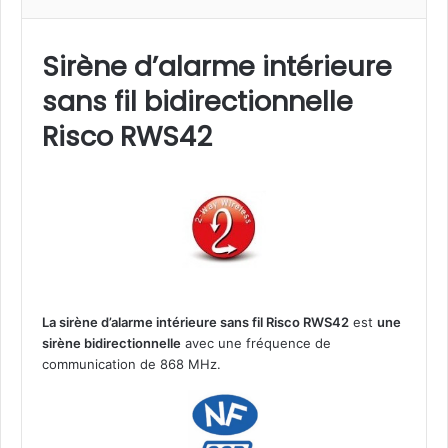
r
è
n
Sirène d’alarme intérieure
e
sans fil bidirectionnelle
d
'
Risco RWS42
a
l
a
r
m
e
i
n
t
La sirène d’alarme intérieure sans fil Risco RWS42
est
une
é
sirène bidirectionnelle
avec une fréquence de
r
communication de 868 MHz.
i
e
u
r