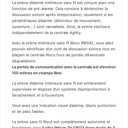
La sirène d’alarme intérieure sans fil est conçue avec une
l
fonction de pré-alarme. Cela consiste à déclencher la
e
dissuasion sonore après temporisation, seulement si les
R
périphériques d’alarme (détecteur de mouvement,
i
ouverture,…) sont vandalisés. Ainsi, la sirène s’activera
s
indépendamment de la centrale Agility.
c
o
Avec la sirène intérieure sans fil RIsco RWS42, vous allez
R
pouvoir bénéficier d’un outil de dissuasion sonore tout en
W
plaçant le centrale Risco hors de portée d’éventuels
S
dégradations.
4
La portée de communication avec la centrale est d’environ
2
150 mètres en champs libre.
La sirène d’alarme intérieure sans fil est entièrement
supervisée et dispose d’un système d’autoprotection à
l’arrachement et à l’ouverture.
Vous avez une indication visuel d’alarme, d’auto protection
et de piles faibles.
La sirène sans fil Risco est complètement autonome et
fonctionne avec
5 piles lithium 3V CR123 d’une durée de 3