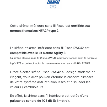
e
s
a
n
s
Cette sirène intérieure sans fil Risco est
certifiée aux
f
normes françaises NFA2P type 2.
i
l
b
i
La sirène d’alarme intérieure sans fil Risco RWS42 est
d
compatible avec le kit alarme Agility 3
i
La sirène alarme sans fil Risco RWS42 peut fonctionner avec la centrale
r
LightSYS si celle-ci inclut
le module extension sans fil RP432EW8
e
c
Grâce à cette sirène Risco RWS42 au design moderne et
t
élégant, vous allez pouvoir étendre la capacité d’impact
i
de votre système anti intrusion Risco et dissuader les
o
voleurs / cambrioleurs.
n
En effet, la sirène sans fil intérieure est dotée d’
une
n
puissance sonore de 105 dB (à 1 mètre).
e
l