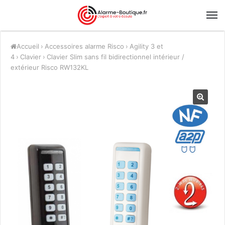
Accueil
›
Accessoires alarme Risco
›
Agility 3 et
4
›
Clavier
›
Clavier Slim sans fil bidirectionnel intérieur /
extérieur Risco RW132KL