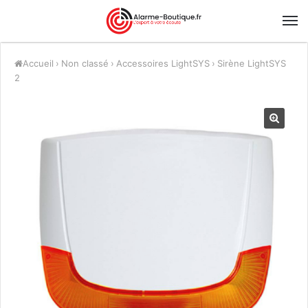
Accueil
›
Non classé
›
Accessoires LightSYS
›
Sirène LightSYS
2