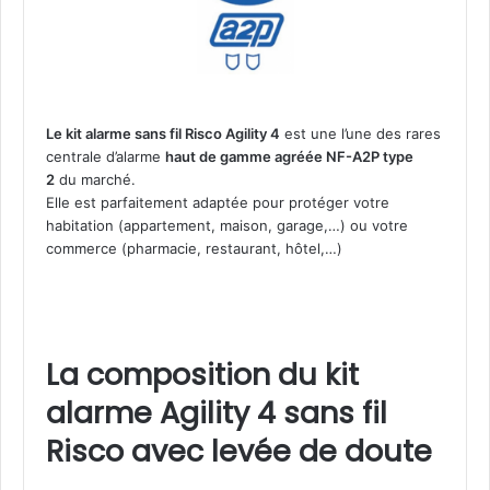
g
i
l
i
t
y
Le kit alarme sans fil Risco Agility 4
est une l’une des rares
4
centrale d’alarme
haut de gamme agréée NF-A2P type
s
2
du marché.
a
Elle est parfaitement adaptée pour protéger votre
n
habitation (appartement, maison, garage,…) ou votre
s
commerce (pharmacie, restaurant, hôtel,…)
f
i
l
R
i
La composition du kit
s
alarme Agility 4 sans fil
c
o
Risco avec levée de doute
I
P