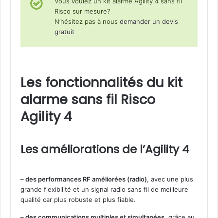
Vous voulez un kit alarme Agility 4 sans fil
d
Risco sur mesure?
e
N’hésitez pas à nous
demander un devis
d
gratuit
o
u
t
e
Les fonctionnalités du kit
alarme sans fil Risco
Agility 4
Les améliorations de l’Agility 4
– des performances RF améliorées (radio)
, avec une plus
grande flexibilité et un signal radio sans fil de meilleure
qualité car plus robuste et plus fiable.
– des communications multiples et simultanées
, grâce au