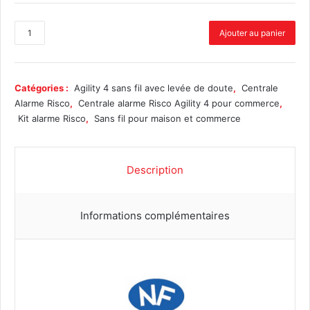
q
Ajouter au panier
u
a
n
t
Catégories :
Agility 4 sans fil avec levée de doute
,
Centrale
i
Alarme Risco
,
Centrale alarme Risco Agility 4 pour commerce
,
t
Kit alarme Risco
,
Sans fil pour maison et commerce
é
d
e
Description
K
i
t
Informations complémentaires
a
l
a
r
m
e
A