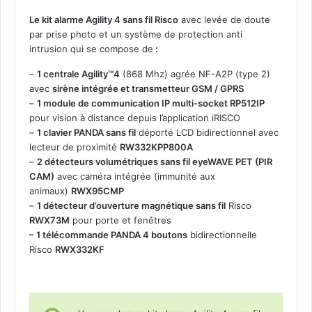
/
4
Le kit alarme Agility 4 sans fil Risco
avec levée de doute
G
par prise photo et un système de protection anti
a
intrusion qui se compose de
:
v
–
1 centrale Agility™4
(868 Mhz) agrée NF-A2P (type 2)
e
avec
sirène intégrée et transmetteur GSM / GPRS
c
–
1 module de communication IP multi-socket RP512IP
P
pour vision à distance depuis l’application iRISCO
I
–
1 clavier PANDA sans fil
déporté LCD bidirectionnel avec
R
lecteur de proximité
RW332KPP800A
C
–
2 détecteurs volumétriques sans fil eyeWAVE PET (PIR
A
CAM)
avec caméra intégrée (immunité aux
M
animaux)
RWX95CMP
p
–
1 détecteur d’ouverture magnétique sans fil
Risco
o
RWX73M
pour porte et fenêtres
u
– 1 télécommande PANDA 4 boutons
bidirectionnelle
r
Risco
RWX332KF
l
e
v
é
e