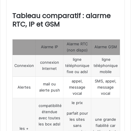
Tableau comparatif : alarme
RTC, IP et GSM
Alarme RTC
Alarme IP
Alarme GSM
(non dispo)
ligne
ligne
connexion
Connexion
téléphonique
téléphonique
Internet
fixe ou adsl
mobile
appel,
SMS, appel,
mail ou
Alertes
message
message
alerte push
vocal
vocal
le prix
compatibilité
étendue
parfait pour
avec toutes
les sites
une grande
les box adsl
sans
fiabilité car
les +