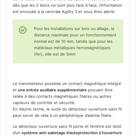
dès que les 2 blocs ne sont plus face à face, l’information
c
est envoyée à la centrale Agility 3 et vous êtes alerté.
t
i
o
Pour les installations sur bois ou alliage, la
n
distance maximale pour un fonctionnement
n
normal est de 10 mm, tandis que pour les
e
matériaux métalliques ferromagnétiques
l
(fer), elle est de 5mm
R
i
s
c
o
Le transmetteur possède un contact magnétique intégré
R
et
une entrée auxiliaire supplémentaire
pouvant être
W
reliée à des contacts magnétiques filaires ou autres
X
capteurs de contrôle et sécurité.
7
En d’autre terme, le socle du détecteur ouverture sans fil
3
peut servir de relai à un périphérique d’alarme filaire.
M
Le détecteur ouverture sans fil porte et fenêtre est doté
d’un
système anti-sabotage d’autoprotection à l’ouverture