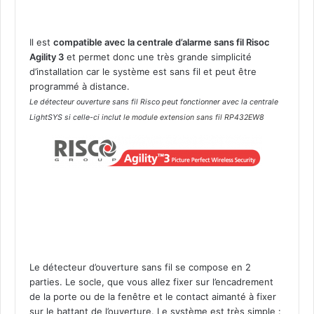
i
l
p
Il est
compatible avec la centrale d’alarme sans fil Risoc
o
Agility 3
et permet donc une très grande simplicité
r
d’installation car le système est sans fil et peut être
t
programmé à distance.
e
Le détecteur ouverture sans fil Risco peut fonctionner avec la centrale
e
LightSYS si celle-ci inclut
le module extension sans fil RP432EW8
t
f
e
n
ê
t
r
e
b
i
Le détecteur d’ouverture sans fil se compose en 2
d
parties. Le socle, que vous allez fixer sur l’encadrement
i
de la porte ou de la fenêtre et le contact aimanté à fixer
r
sur le battant de l’ouverture. Le système est très simple :
e