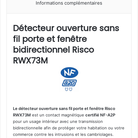
Informations complémentaires
t
e
c
t
Détecteur ouverture sans
e
fil porte et fenêtre
u
r
bidirectionnel Risco
o
u
RWX73M
v
e
r
t
u
r
e
s
Le détecteur ouverture sans fil porte et fenêtre Risco
a
RWX73M
est un contact magnétique
certifié NF-A2P
n
pour un usage intérieur avec une transmission
s
bidirectionnelle afin de protéger votre habitation ou votre
f
commerce contre les intrusions et les cambriolages.