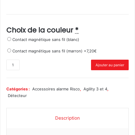
Choix de la couleur
*
Contact magnétique sans fil (blanc)
Contact magnétique sans fil (marron)
+
7,20
€
q
Ajouter au panier
u
a
n
t
Catégories :
Accessoires alarme Risco
,
Agility 3 et 4
,
i
Détecteur
t
é
d
Description
e
D
é