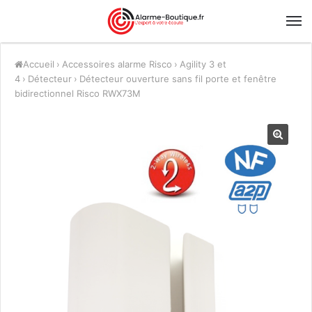
Accueil
›
Accessoires alarme Risco
›
Agility 3 et
4
›
Détecteur
›
Détecteur ouverture sans fil porte et fenêtre
bidirectionnel Risco RWX73M