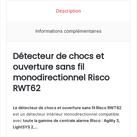
d
Description
e
D
é
Informations complémentaires
t
e
c
t
Détecteur de chocs et
e
ouverture sans fil
u
r
monodirectionnel Risco
d
e
RWT62
c
h
o
Le détecteur de chocs et ouverture sans fil Risco RWT62
c
est un détecteur intérieur monodirectionnel compatible
s
avec
toute la gamme de centrale alarme RIsco : Agility 3,
e
LightSYS 2,…
t
o