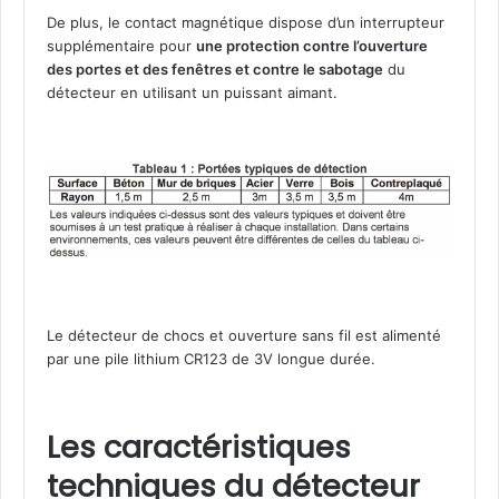
r
De plus, le contact magnétique dispose d’un interrupteur
e
supplémentaire pour
une protection contre l’ouverture
c
des portes et des fenêtres et contre le sabotage
du
t
détecteur en utilisant un puissant aimant.
i
o
n
n
e
l
R
i
s
c
o
Le détecteur de chocs et ouverture sans fil est alimenté
R
par une pile lithium CR123 de 3V longue durée.
W
T
6
Les caractéristiques
2
techniques du détecteur