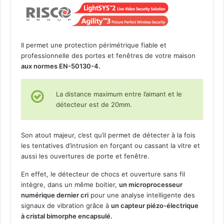
u
v
e
r
Il permet une protection périmétrique fiable et
t
professionnelle des portes et fenêtres de votre maison
u
aux normes EN-50130-4.
r
e
s
La distance maximum entre l’aimant et le
a
détecteur est de 20mm.
n
s
f
Son atout majeur, c’est qu’il permet de détecter à la fois
i
les tentatives d’intrusion en forçant ou cassant la vitre et
l
aussi les ouvertures de porte et fenêtre.
m
En effet, le détecteur de chocs et ouverture sans fil
o
intègre, dans un même boitier,
un microprocesseur
n
numérique dernier cri
pour une analyse intelligente des
o
signaux de vibration grâce à
un capteur piézo-électrique
d
à cristal bimorphe encapsulé.
i