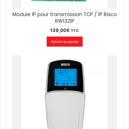
Module IP pour transmission TCP / IP Risco
RW132IP
139,00
€
TTC
Ajouter au panier