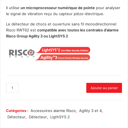
Il utilise
un microprocesseur numérique de pointe
pour analyser
le signal de vibration reçu du capteur piézo-électrique.
Le détecteur de chocs et ouverture sans fil monodirectionnel
Risco RWT62 est
compatible avec toutes les centrales d’alarme
Risco Group Agility 3 ou LightSYS 2
q
Ajouter au panier
u
a
n
t
Catégories :
Accessoires alarme Risco
,
Agility 3 et 4
,
i
Détecteur
,
Détecteur
,
LigthSYS 2
t
é