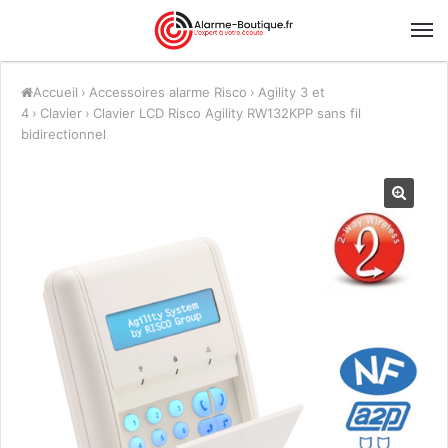
Accueil
›
Accessoires alarme Risco
›
Agility 3 et
4
›
Clavier
›
Clavier LCD Risco Agility RW132KPP sans fil
bidirectionnel