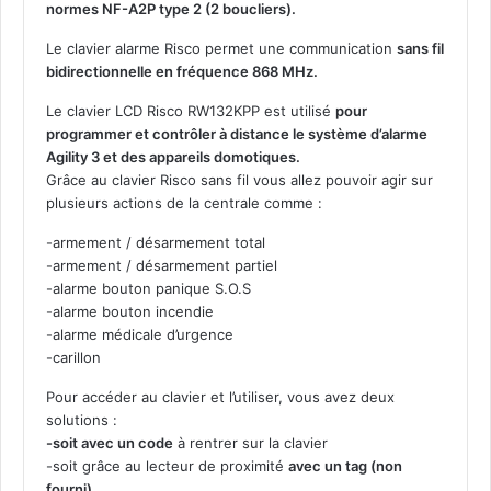
normes NF-A2P type 2 (2 boucliers).
i
t
Le clavier alarme Risco permet une communication
sans fil
y
bidirectionnelle en fréquence 868 MHz.
R
Le clavier LCD Risco RW132KPP est utilisé
pour
W
programmer et contrôler à distance le système d’alarme
1
Agility 3 et des appareils domotiques.
3
Grâce au clavier Risco sans fil vous allez pouvoir agir sur
2
plusieurs actions de la centrale comme :
K
P
-armement / désarmement total
P
-armement / désarmement partiel
s
-alarme bouton panique S.O.S
a
-alarme bouton incendie
n
-alarme médicale d’urgence
s
-carillon
f
i
Pour accéder au clavier et l’utiliser, vous avez deux
l
solutions :
b
-soit avec un code
à rentrer sur la clavier
i
-soit grâce au lecteur de proximité
avec un tag (non
d
fourni)