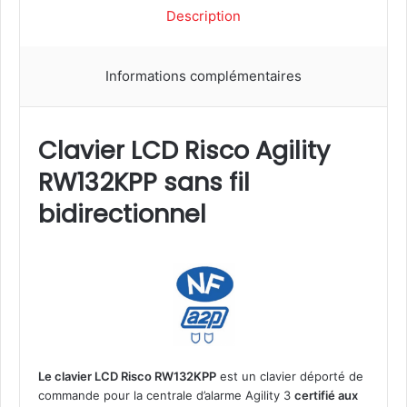
é
Description
d
e
C
Informations complémentaires
l
a
v
i
Clavier LCD Risco Agility
e
RW132KPP sans fil
r
L
bidirectionnel
C
D
R
i
s
c
o
A
g
Le clavier LCD Risco RW132KPP
est un clavier déporté de
i
commande pour la centrale d’alarme Agility 3
certifié aux
l