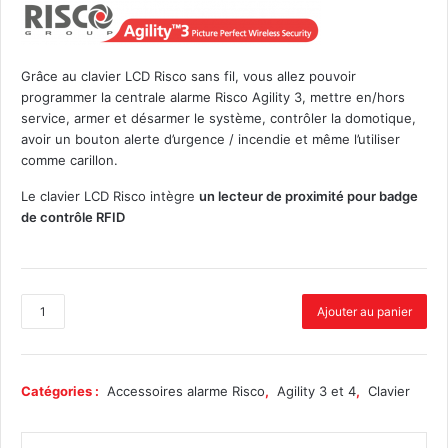
Grâce au clavier LCD Risco sans fil, vous allez pouvoir
programmer la centrale alarme Risco Agility 3, mettre en/hors
service, armer et désarmer le système, contrôler la domotique,
avoir un bouton alerte d’urgence / incendie et même l’utiliser
comme carillon.
Le clavier LCD Risco intègre
un lecteur de proximité pour badge
de contrôle RFID
q
Ajouter au panier
u
a
n
t
Catégories :
Accessoires alarme Risco
,
Agility 3 et 4
,
Clavier
i
t