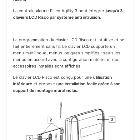
i
r
La centrale alarme Risco Agility 3 peut intégrer
jusqu’à 3
e
claviers LCD Risco par système anti intrusion
.
c
t
i
La programmation du clavier LCD Risco est intuitive et se
o
fait entièrement sans fil. Le clavier LCD supporte un
n
menu multilingue, menus logiques simplifiés : seuls les
n
menus en accord avec la configuration matériel et des
e
accessoires installés sont affichés.
l
Le clavier LCD Risco est conçu pour une
utilisation
intérieure
et propose
une installation facile grâce à son
support de montage mural inclus.