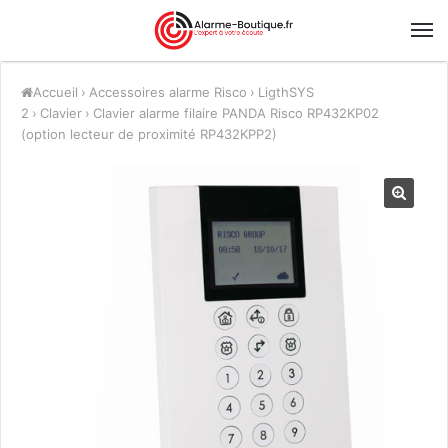
Accueil
›
Accessoires alarme Risco
›
LigthSYS
2
›
Clavier
›
Clavier alarme filaire PANDA Risco RP432KP02
(option lecteur de proximité RP432KPP2)