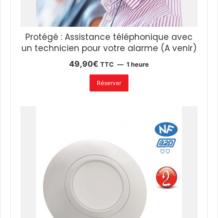
A
R
i
Protégé : Assistance téléphonique avec
s
c
un technicien pour votre alarme (A venir)
o
49,90
€
TTC
1 heure
R
P
Réserver
4
3
2
K
P
0
2
(
o
p
t
i
o