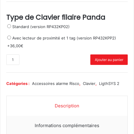
Type de Clavier filaire Panda
Standard (version RP432KP02)
Avec lecteur de proximité et 1 tag (version RP432KPP2)
+
36,00
€
q
Ajouter au panier
u
a
n
t
Catégories :
Accessoires alarme Risco
,
Clavier
,
LigthSYS 2
i
t
é
Description
d
e
C
Informations complémentaires
l
a