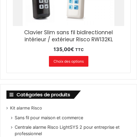
3
2
K
P
P
Clavier Slim sans fil bidirectionnel
2
intérieur / extérieur Risco RW132KL
)
135,00
€
TTC
Choix des options
Catégories de produits
Kit alarme Risco
Sans fil pour maison et commerce
Centrale alarme Risco LightSYS 2 pour entreprise et
professionnel