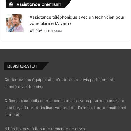
Assistance premium
Assistance téléphonique avec un technicien pour
votre alarme (A venir)
49,90
€
TTC
1 heure
DEVIS GRATUIT
Contactez nos équipes afin d'obtenir un devis parfaitement
adapté à vos besoins.
Grâce aux conseils de nos commerciaux, vous pourrez construire,
modifier, affiner et finaliser vos projets d'alarme, tout en maitrisant
leur coût.
N'hésitez pas, faites une demande de devis.